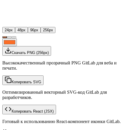
24
px
48
px
96
px
256
px
Скачать PNG
(
256
px)
Высококачественный прозрачный PNG GitLab для веба и
печати.
Копировать SVG
Оптимизированный векторный SVG-код GitLab для
разработчиков.
Копировать React
(JSX)
Готовый к использованию React-компонент иконки GitLab.