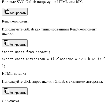
Вставьте SVG GitLab напрямую в HTML или JSX.
Копировать
React-компонент
Используйте GitLab как типизированный React-компонент
иконки.
Копировать
import React from 'react';

export const GitLabIcon = ({ className = "w-6 h-6" }: {
);
HTML-вставка
Используйте URL-адрес иконки GitLab с указанием авторства.
Копировать
CSS-маска