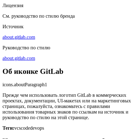
Лицензия
См. руководство по стилю бренда
Источник
about.gitlab.com
Руководство по стилю
about.gitlab.com
Об иконке GitLab
icons.aboutParagraph1
Прежде чем использовать логотип GitLab в коммерческих
проектах, документации, UI-макетах или на маркетинговых
страницах, пожалуйста, ознакомьтесь с правилами
использования товарных знаков по ссылкам на источник и
руководство по стилю на этой странице.
Теги:
vcs
code
devops