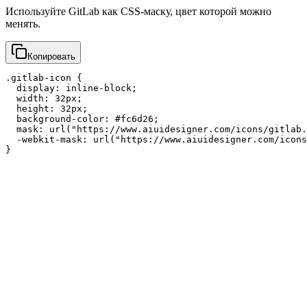
Используйте GitLab как CSS-маску, цвет которой можно
менять.
Копировать
.gitlab-icon {

  display: inline-block;

  width: 32px;

  height: 32px;

  background-color: #fc6d26;

  mask: url("https://www.aiuidesigner.com/icons/gitlab.
  -webkit-mask: url("https://www.aiuidesigner.com/icons
}