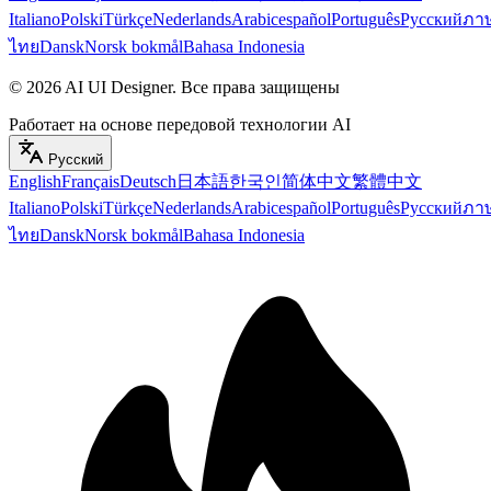
Italiano
Polski
Türkçe
Nederlands
Arabic
español
Português
Русский
ภา
ไทย
Dansk
Norsk bokmål
Bahasa Indonesia
©
2026
AI UI Designer
.
Все права защищены
Работает на основе передовой технологии AI
Русский
English
Français
Deutsch
日本語
한국인
简体中文
繁體中文
Italiano
Polski
Türkçe
Nederlands
Arabic
español
Português
Русский
ภา
ไทย
Dansk
Norsk bokmål
Bahasa Indonesia