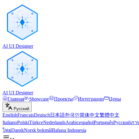
AI UI Designer
AI UI Designer
Главная
Showcase
Проекты
Интеграции
Цены
Русский
English
Français
Deutsch
日本語
한국인
简体中文
繁體中文
Italiano
Polski
Türkçe
Nederlands
Arabic
español
Português
Русский
ภา
ไทย
Dansk
Norsk bokmål
Bahasa Indonesia