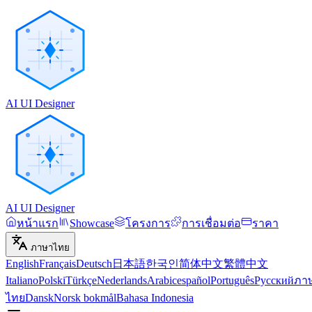
AI UI Designer
AI UI Designer
หน้าแรก
Showcase
โครงการ
การเชื่อมต่อ
ราคา
ภาษาไทย
English
Français
Deutsch
日本語
한국인
简体中文
繁體中文
Italiano
Polski
Türkçe
Nederlands
Arabic
español
Português
Русский
ภา
ไทย
Dansk
Norsk bokmål
Bahasa Indonesia