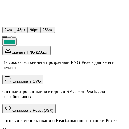
24
px
48
px
96
px
256
px
Скачать PNG
(
256
px)
Высококачественный прозрачный PNG Pexels для веба и
печати.
Копировать SVG
Оптимизированный векторный SVG-код Pexels для
разработчиков.
Копировать React
(JSX)
Готовый к использованию React-компонент иконки Pexels.