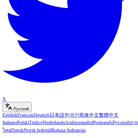
X
Русский
English
Français
Deutsch
日本語
한국인
简体中文
繁體中文
Italiano
Polski
Türkçe
Nederlands
Arabic
español
Português
Русский
ภา
ไทย
Dansk
Norsk bokmål
Bahasa Indonesia