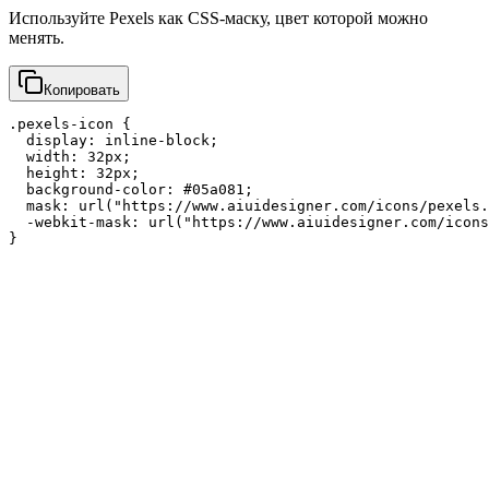
Используйте Pexels как CSS-маску, цвет которой можно
менять.
Копировать
.pexels-icon {

  display: inline-block;

  width: 32px;

  height: 32px;

  background-color: #05a081;

  mask: url("https://www.aiuidesigner.com/icons/pexels.
  -webkit-mask: url("https://www.aiuidesigner.com/icons
}