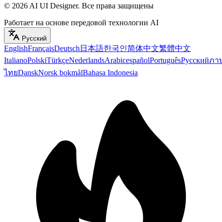
©
2026
AI UI Designer
.
Все права защищены
Работает на основе передовой технологии AI
Русский
English
Français
Deutsch
日本語
한국인
简体中文
繁體中文
Italiano
Polski
Türkçe
Nederlands
Arabic
español
Português
Русский
ภา
ไทย
Dansk
Norsk bokmål
Bahasa Indonesia