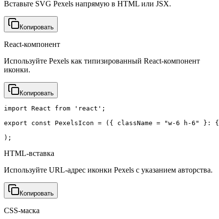
Вставьте SVG Pexels напрямую в HTML или JSX.
Копировать
React-компонент
Используйте Pexels как типизированный React-компонент
иконки.
Копировать
import React from 'react';

export const PexelsIcon = ({ className = "w-6 h-6" }: {
);
HTML-вставка
Используйте URL-адрес иконки Pexels с указанием авторства.
Копировать
CSS-маска