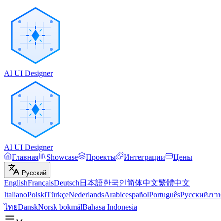
AI UI Designer
AI UI Designer
Главная
Showcase
Проекты
Интеграции
Цены
Русский
English
Français
Deutsch
日本語
한국인
简体中文
繁體中文
Italiano
Polski
Türkçe
Nederlands
Arabic
español
Português
Русский
ภา
ไทย
Dansk
Norsk bokmål
Bahasa Indonesia