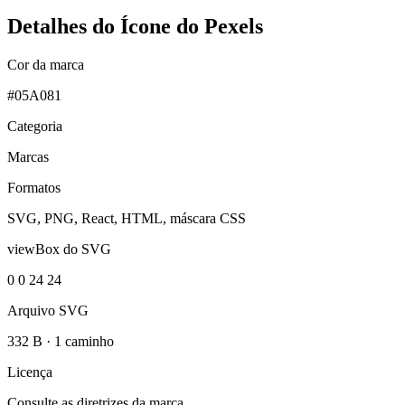
Detalhes do Ícone do Pexels
Cor da marca
#05A081
Categoria
Marcas
Formatos
SVG, PNG, React, HTML, máscara CSS
viewBox do SVG
0 0 24 24
Arquivo SVG
332 B
·
1 caminho
Licença
Consulte as diretrizes da marca