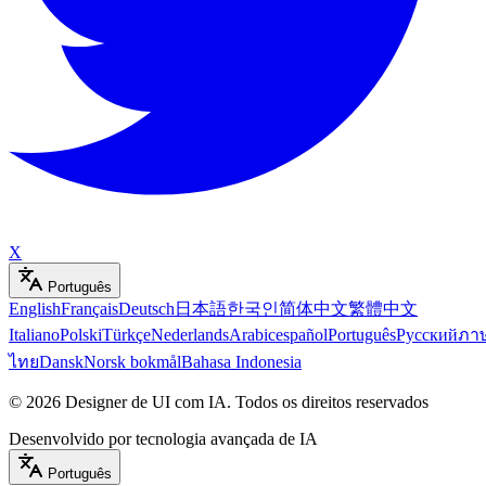
X
Português
English
Français
Deutsch
日本語
한국인
简体中文
繁體中文
Italiano
Polski
Türkçe
Nederlands
Arabic
español
Português
Русский
ภา
ไทย
Dansk
Norsk bokmål
Bahasa Indonesia
©
2026
Designer de UI com IA
.
Todos os direitos reservados
Desenvolvido por tecnologia avançada de IA
Português