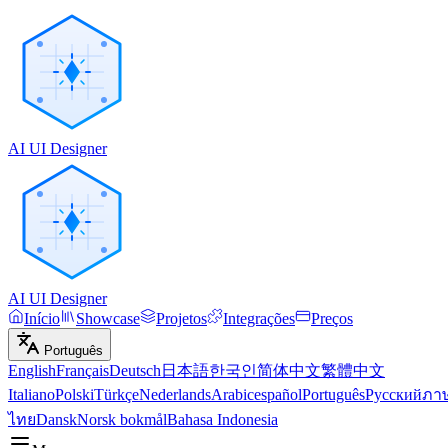
AI UI Designer
AI UI Designer
Início
Showcase
Projetos
Integrações
Preços
Português
English
Français
Deutsch
日本語
한국인
简体中文
繁體中文
Italiano
Polski
Türkçe
Nederlands
Arabic
español
Português
Русский
ภา
ไทย
Dansk
Norsk bokmål
Bahasa Indonesia