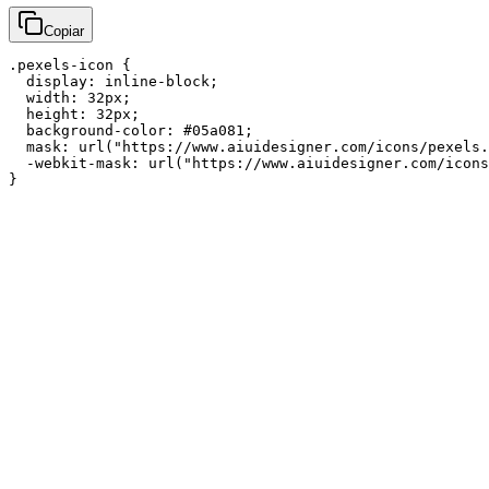
Copiar
.pexels-icon {

  display: inline-block;

  width: 32px;

  height: 32px;

  background-color: #05a081;

  mask: url("https://www.aiuidesigner.com/icons/pexels.
  -webkit-mask: url("https://www.aiuidesigner.com/icons
}