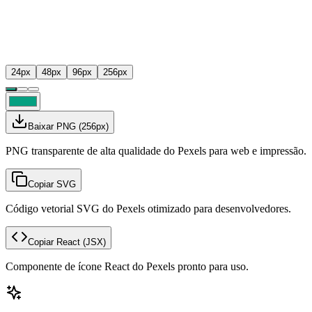
24
px
48
px
96
px
256
px
Baixar PNG
(
256
px)
PNG transparente de alta qualidade do Pexels para web e impressão.
Copiar SVG
Código vetorial SVG do Pexels otimizado para desenvolvedores.
Copiar React
(JSX)
Componente de ícone React do Pexels pronto para uso.