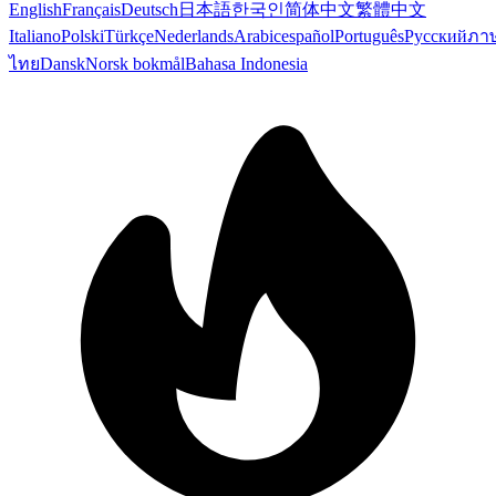
English
Français
Deutsch
日本語
한국인
简体中文
繁體中文
Italiano
Polski
Türkçe
Nederlands
Arabic
español
Português
Русский
ภา
ไทย
Dansk
Norsk bokmål
Bahasa Indonesia