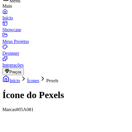
Menu
Main
Início
Showcase
Meus Projetos
Designer
Integrações
Preços
Início
Ícones
Pexels
Ícone do Pexels
Marcas
#05A081