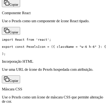
Copiar
Componente React
Use o Pexels como um componente de ícone React tipado.
Copiar
import React from 'react';

export const PexelsIcon = ({ className = "w-6 h-6" }: {
);
Incorporação HTML
Use uma URL de ícone do Pexels hospedada com atribuição.
Copiar
Máscara CSS
Use o Pexels como um ícone de máscara CSS que permite alteração
de cor.