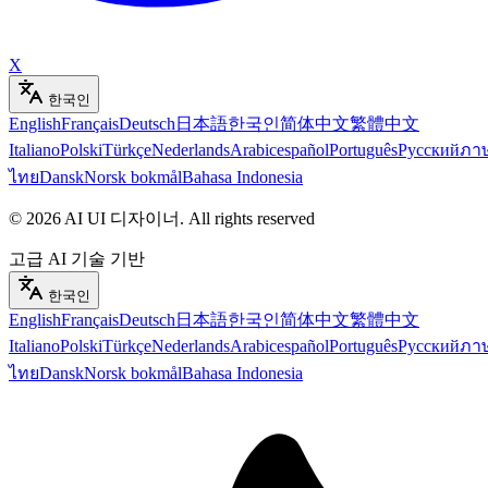
X
한국인
English
Français
Deutsch
日本語
한국인
简体中文
繁體中文
Italiano
Polski
Türkçe
Nederlands
Arabic
español
Português
Русский
ภา
ไทย
Dansk
Norsk bokmål
Bahasa Indonesia
©
2026
AI UI 디자이너
.
All rights reserved
고급 AI 기술 기반
한국인
English
Français
Deutsch
日本語
한국인
简体中文
繁體中文
Italiano
Polski
Türkçe
Nederlands
Arabic
español
Português
Русский
ภา
ไทย
Dansk
Norsk bokmål
Bahasa Indonesia