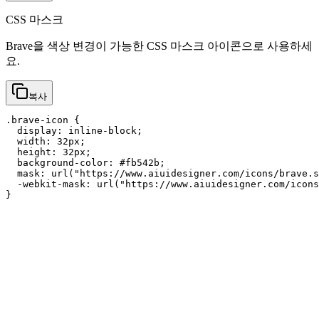
CSS 마스크
Brave을 색상 변경이 가능한 CSS 마스크 아이콘으로 사용하세
요.
복사
.brave-icon {

  display: inline-block;

  width: 32px;

  height: 32px;

  background-color: #fb542b;

  mask: url("https://www.aiuidesigner.com/icons/brave.s
  -webkit-mask: url("https://www.aiuidesigner.com/icons
}