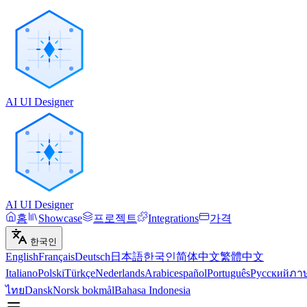
AI UI Designer
AI UI Designer
홈
Showcase
프로젝트
Integrations
가격
한국인
English
Français
Deutsch
日本語
한국인
简体中文
繁體中文
Italiano
Polski
Türkçe
Nederlands
Arabic
español
Português
Русский
ภา
ไทย
Dansk
Norsk bokmål
Bahasa Indonesia