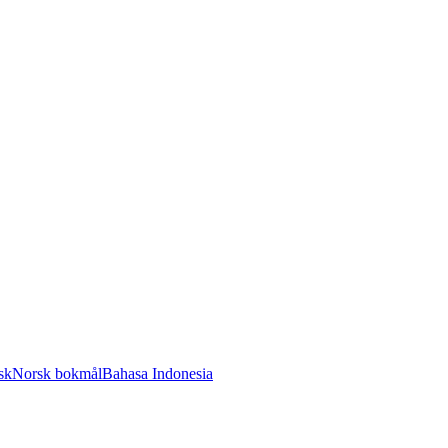
sk
Norsk bokmål
Bahasa Indonesia