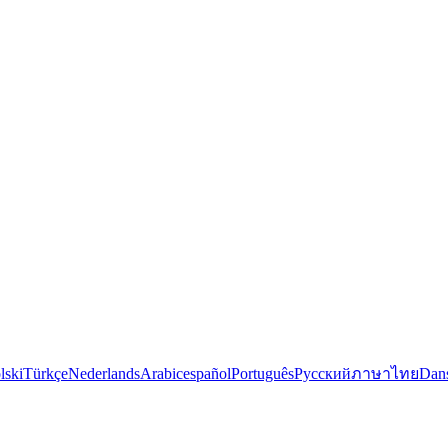
lski
Türkçe
Nederlands
Arabic
español
Português
Русский
ภาษาไทย
Dan