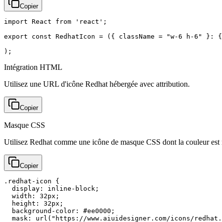
Copier
import React from 'react';

export const RedhatIcon = ({ className = "w-6 h-6" }: {
);
Intégration HTML
Utilisez une URL d'icône Redhat hébergée avec attribution.
Copier
Masque CSS
Utilisez Redhat comme une icône de masque CSS dont la couleur est 
Copier
.redhat-icon {

  display: inline-block;

  width: 32px;

  height: 32px;

  background-color: #ee0000;

  mask: url("https://www.aiuidesigner.com/icons/redhat.