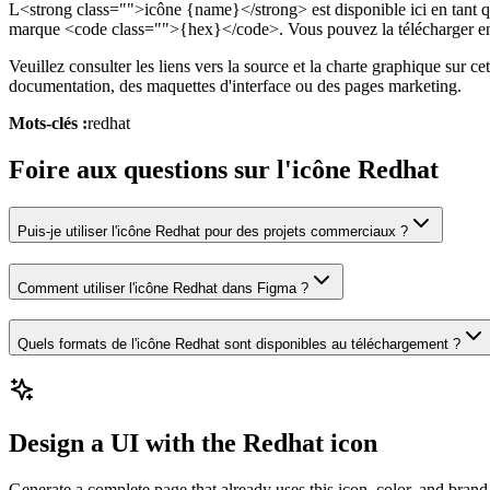
L<strong class="">icône {name}</strong> est disponible ici en tant q
marque <code class="">{hex}</code>. Vous pouvez la télécharger en 
Veuillez consulter les liens vers la source et la charte graphique sur ce
documentation, des maquettes d'interface ou des pages marketing.
Mots-clés :
redhat
Foire aux questions sur l'icône Redhat
Puis-je utiliser l'icône Redhat pour des projets commerciaux ?
Comment utiliser l'icône Redhat dans Figma ?
Quels formats de l'icône Redhat sont disponibles au téléchargement ?
Design a UI with the Redhat icon
Generate a complete page that already uses this icon, color, and brand