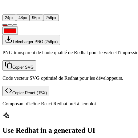
24
px
48
px
96
px
256
px
Télécharger PNG
(
256
px)
PNG transparent de haute qualité de Redhat pour le web et l'impressi
Copier SVG
Code vecteur SVG optimisé de Redhat pour les développeurs.
Copier React
(JSX)
Composant d'icône React Redhat prêt à l'emploi.
Use Redhat in a generated UI