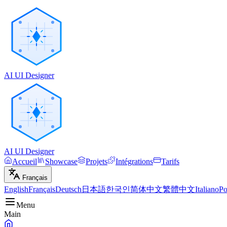
AI UI Designer
AI UI Designer
Accueil
Showcase
Projets
Intégrations
Tarifs
Français
English
Français
Deutsch
日本語
한국인
简体中文
繁體中文
Italiano
Po
Menu
Main