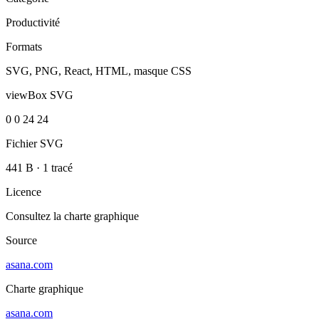
Productivité
Formats
SVG, PNG, React, HTML, masque CSS
viewBox SVG
0 0 24 24
Fichier SVG
441 B
·
1 tracé
Licence
Consultez la charte graphique
Source
asana.com
Charte graphique
asana.com