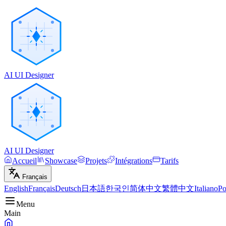
AI UI Designer
AI UI Designer
Accueil
Showcase
Projets
Intégrations
Tarifs
Français
English
Français
Deutsch
日本語
한국인
简体中文
繁體中文
Italiano
Po
Menu
Main