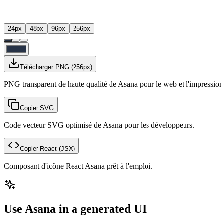
24
px
48
px
96
px
256
px
Télécharger PNG
(
256
px)
PNG transparent de haute qualité de Asana pour le web et l'impressio
Copier SVG
Code vecteur SVG optimisé de Asana pour les développeurs.
Copier React
(JSX)
Composant d'icône React Asana prêt à l'emploi.
Use Asana in a generated UI