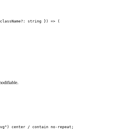
className?: string }) => (

odifiable.
vg") center / contain no-repeat;
