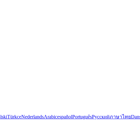
lski
Türkçe
Nederlands
Arabic
español
Português
Русский
ภาษาไทย
Dan