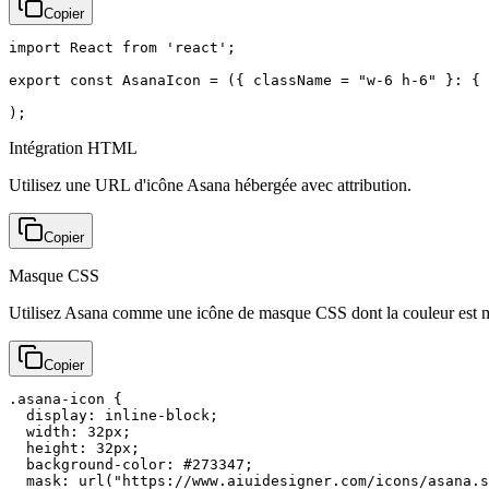
Copier
import React from 'react';

export const AsanaIcon = ({ className = "w-6 h-6" }: { 
);
Intégration HTML
Utilisez une URL d'icône Asana hébergée avec attribution.
Copier
Masque CSS
Utilisez Asana comme une icône de masque CSS dont la couleur est m
Copier
.asana-icon {

  display: inline-block;

  width: 32px;

  height: 32px;

  background-color: #273347;

  mask: url("https://www.aiuidesigner.com/icons/asana.s