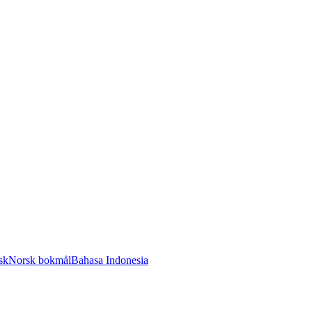
sk
Norsk bokmål
Bahasa Indonesia