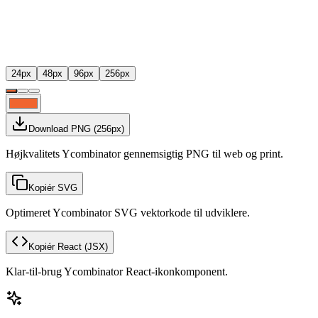
24
px
48
px
96
px
256
px
Download PNG
(
256
px)
Højkvalitets Ycombinator gennemsigtig PNG til web og print.
Kopiér SVG
Optimeret Ycombinator SVG vektorkode til udviklere.
Kopiér React
(JSX)
Klar-til-brug Ycombinator React-ikonkomponent.