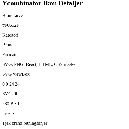
Ycombinator Ikon Detaljer
Brandfarve
#F0652F
Kategori
Brands
Formater
SVG, PNG, React, HTML, CSS-maske
SVG viewBox
0 0 24 24
SVG-fil
280 B
·
1 sti
Licens
Tjek brand-retningslinjer