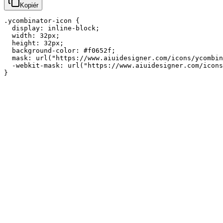
Kopiér
.ycombinator-icon {

  display: inline-block;

  width: 32px;

  height: 32px;

  background-color: #f0652f;

  mask: url("https://www.aiuidesigner.com/icons/ycombin
  -webkit-mask: url("https://www.aiuidesigner.com/icons
}