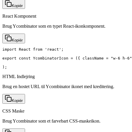
Kopiér
React Komponent
Brug Ycombinator som en typet React-ikonkomponent.
Kopiér
import React from 'react';

export const YcombinatorIcon = ({ className = "w-6 h-6"
);
HTML Indlejring
Brug en hostet URL til Ycombinator ikonet med kreditering.
Kopiér
CSS Maske
Brug Ycombinator som et farvebart CSS-maskeikon.