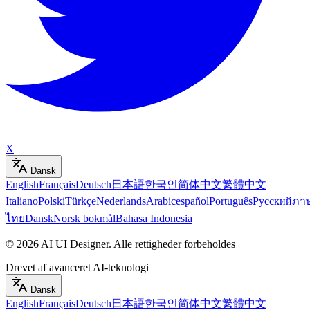
X
Dansk
English
Français
Deutsch
日本語
한국인
简体中文
繁體中文
Italiano
Polski
Türkçe
Nederlands
Arabic
español
Português
Русский
ภา
ไทย
Dansk
Norsk bokmål
Bahasa Indonesia
©
2026
AI UI Designer
.
Alle rettigheder forbeholdes
Drevet af avanceret AI-teknologi
Dansk
English
Français
Deutsch
日本語
한국인
简体中文
繁體中文