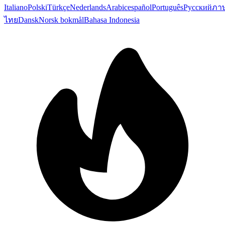
Italiano
Polski
Türkçe
Nederlands
Arabic
español
Português
Русский
ภา
ไทย
Dansk
Norsk bokmål
Bahasa Indonesia