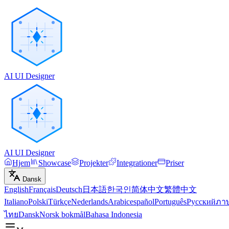
AI UI Designer
AI UI Designer
Hjem
Showcase
Projekter
Integrationer
Priser
Dansk
English
Français
Deutsch
日本語
한국인
简体中文
繁體中文
Italiano
Polski
Türkçe
Nederlands
Arabic
español
Português
Русский
ภา
ไทย
Dansk
Norsk bokmål
Bahasa Indonesia