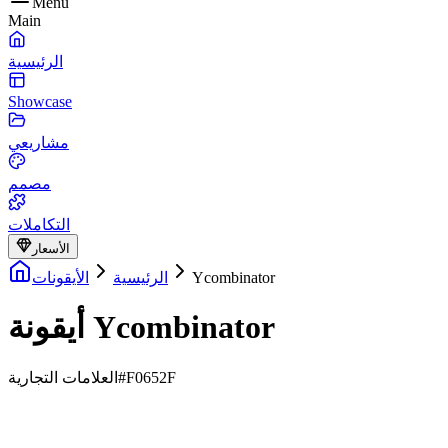
Menu
Main
الرئيسية
Showcase
مشاريعي
مصمم
التكاملات
الأسعار
Ycombinator
الرئيسية
الأيقونات
أيقونة Ycombinator
#F0652F
العلامات التجارية