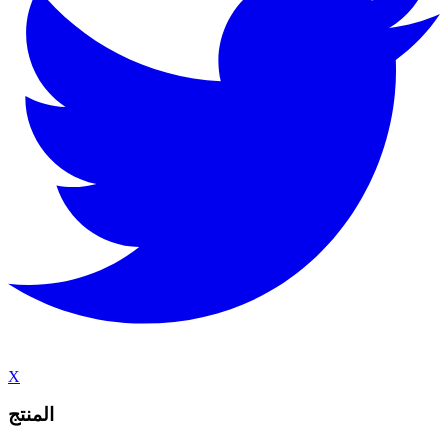
X
المنتج