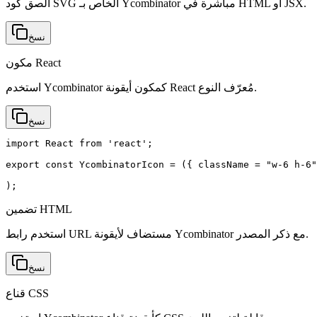
الصق كود SVG الخاص بـ Ycombinator مباشرة في HTML أو JSX.
نسخ
مكون React
استخدم Ycombinator كمكون أيقونة React مُعرّف النوع.
نسخ
import React from 'react';

export const YcombinatorIcon = ({ className = "w-6 h-6"
);
تضمين HTML
استخدم رابط URL مستضاف لأيقونة Ycombinator مع ذكر المصدر.
نسخ
قناع CSS