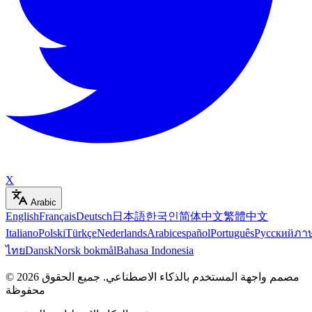
X
Arabic
English
Français
Deutsch
日本語
한국인
简体中文
繁體中文
Italiano
Polski
Türkçe
Nederlands
Arabic
español
Português
Русский
ภา
ไทย
Dansk
Norsk bokmål
Bahasa Indonesia
مصمم واجهة المستخدم بالذكاء الاصطناعي
.
جميع الحقوق
2026
©
محفوظة