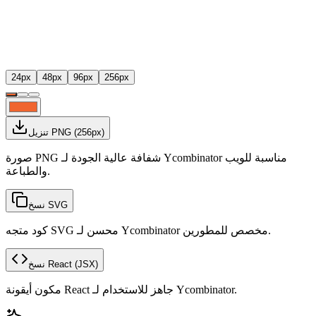
24
px
48
px
96
px
256
px
px)
256
(
تنزيل PNG
صورة PNG شفافة عالية الجودة لـ Ycombinator مناسبة للويب
والطباعة.
نسخ SVG
كود متجه SVG محسن لـ Ycombinator مخصص للمطورين.
(JSX)
نسخ React
مكون أيقونة React جاهز للاستخدام لـ Ycombinator.