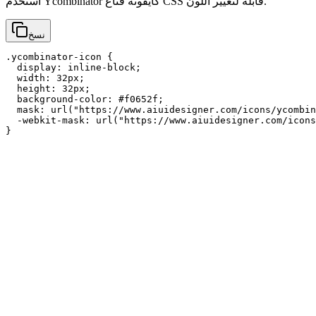
استخدم Ycombinator كأيقونة قناع CSS قابلة لتغيير اللون.
نسخ
.ycombinator-icon {

  display: inline-block;

  width: 32px;

  height: 32px;

  background-color: #f0652f;

  mask: url("https://www.aiuidesigner.com/icons/ycombin
  -webkit-mask: url("https://www.aiuidesigner.com/icons
}