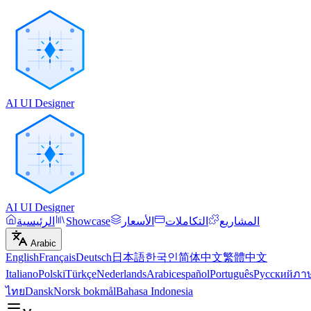
AI UI Designer
AI UI Designer
المشاريع
التكاملات
الأسعار
Showcase
الرئيسية
Arabic
English
Français
Deutsch
日本語
한국인
简体中文
繁體中文
Italiano
Polski
Türkçe
Nederlands
Arabic
español
Português
Русский
ภา
ไทย
Dansk
Norsk bokmål
Bahasa Indonesia