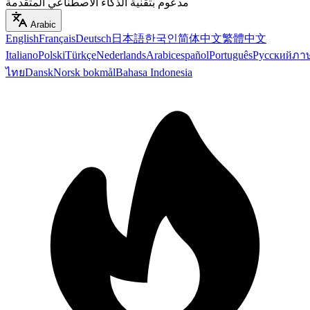
مدعوم بتقنية الذكاء الاصطناعي المتقدمة
Arabic
English
Français
Deutsch
日本語
한국인
简体中文
繁體中文
Italiano
Polski
Türkçe
Nederlands
Arabic
español
Português
Русский
ภา
ไทย
Dansk
Norsk bokmål
Bahasa Indonesia