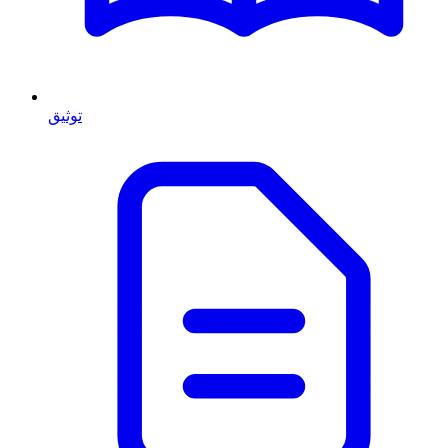
توثيق