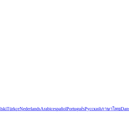
lski
Türkçe
Nederlands
Arabic
español
Português
Русский
ภาษาไทย
Dan