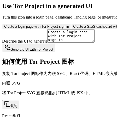
Use Tor Project in a generated UI
Turn this icon into a login page, dashboard, landing page, or integrati
Create a login page with Tor Project sign-in
Create a SaaS dashboard with
Describe the UI to generate
Generate UI with Tor Project
如何使用 Tor Project 图标
复制 Tor Project 图标作为内联 SVG、React 代码、HTML 嵌入或 
内联 SVG
将 Tor Project SVG 直接粘贴到 HTML 或 JSX 中。
复制
React 组件