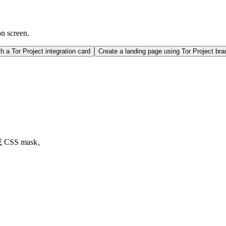
on screen.
 a Tor Project integration card
Create a landing page using Tor Project br
CSS mask。