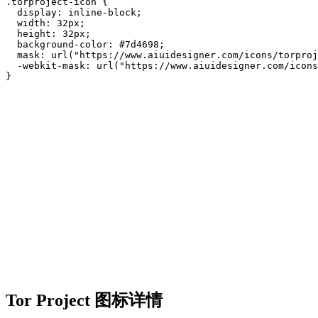
.torproject-icon {

  display: inline-block;

  width: 32px;

  height: 32px;

  background-color: #7d4698;

  mask: url("https://www.aiuidesigner.com/icons/torproj
  -webkit-mask: url("https://www.aiuidesigner.com/icons
}
Tor Project 图标详情