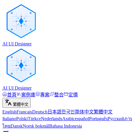
AI UI Designer
AI UI Designer
首頁
案例庫
專案
整合
定價
繁體中文
English
Français
Deutsch
日本語
한국인
简体中文
繁體中文
Italiano
Polski
Türkçe
Nederlands
Arabic
español
Português
Русский
ภา
ไทย
Dansk
Norsk bokmål
Bahasa Indonesia