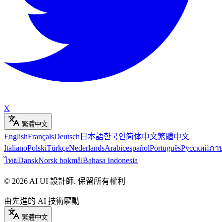
X
繁體中文
English
Français
Deutsch
日本語
한국인
简体中文
繁體中文
Italiano
Polski
Türkçe
Nederlands
Arabic
español
Português
Русский
ภา
ไทย
Dansk
Norsk bokmål
Bahasa Indonesia
©
2026
AI UI 設計師
.
保留所有權利
由先進的 AI 技術驅動
繁體中文