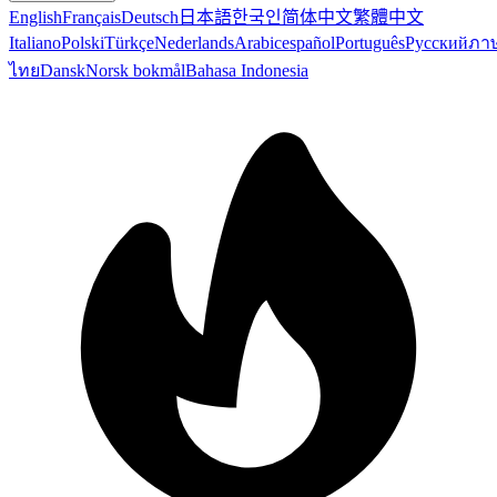
English
Français
Deutsch
日本語
한국인
简体中文
繁體中文
Italiano
Polski
Türkçe
Nederlands
Arabic
español
Português
Русский
ภา
ไทย
Dansk
Norsk bokmål
Bahasa Indonesia