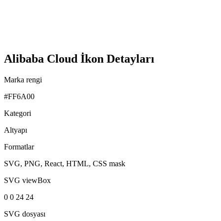
Alibaba Cloud İkon Detayları
Marka rengi
#FF6A00
Kategori
Altyapı
Formatlar
SVG, PNG, React, HTML, CSS mask
SVG viewBox
0 0 24 24
SVG dosyası