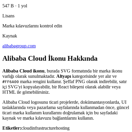
547 B
·
1 yol
Lisans
Marka kılavuzlarını kontrol edin
Kaynak
alibabagroup.com
Alibaba Cloud İkonu Hakkında
Alibaba Cloud ikonu
, burada SVG formatında bir marka ikonu
varlığı olarak sunulmaktadır.
Altyapı
kategorisinde yer alır ve
marka rengini kullanır. Şeffaf PNG olarak indirebilir, satır
#FF6A00
içi SVG'yi kopyalayabilir, bir React bileşeni olarak alabilir veya
HTML ile gömebilirsiniz.
Alibaba Cloud logosunu ticari projelerde, dokümantasyonlarda, UI
taslaklarında veya pazarlama sayfalarında kullanmadan önce, güncel
ticari marka kullanım kurallarını doğrulamak için bu sayfadaki
kaynak ve marka kılavuzu bağlantılarını kullanın.
Etiketler:
cloud
infrastructure
hosting