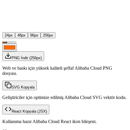
24
px
48
px
96
px
256
px
PNG İndir
(
256
px)
Web ve baskı için yüksek kaliteli şeffaf Alibaba Cloud PNG
dosyası.
SVG Kopyala
Geliştiriciler için optimize edilmiş Alibaba Cloud SVG vektör kodu.
React Kopyala
(JSX)
Kullanıma hazır Alibaba Cloud React ikon bileşeni.