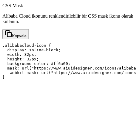
CSS Mask
Alibaba Cloud ikonunu renklendirilebilir bir CSS mask ikonu olarak
kullanın.
Kopyala
.alibabacloud-icon {

  display: inline-block;

  width: 32px;

  height: 32px;

  background-color: #ff6a00;

  mask: url("https://www.aiuidesigner.com/icons/alibaba
  -webkit-mask: url("https://www.aiuidesigner.com/icons
}