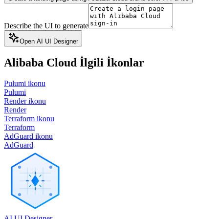
Describe the UI to generate
Open AI UI Designer
Alibaba Cloud
İlgili İkonlar
Pulumi ikonu
Pulumi
Render ikonu
Render
Terraform ikonu
Terraform
AdGuard ikonu
AdGuard
AI UI Designer