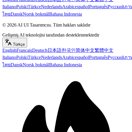
Italiano
Polski
Türkçe
Nederlands
Arabic
español
Português
Русский
ภา
ไทย
Dansk
Norsk bokmål
Bahasa Indonesia
©
2026
AI UI Tasarımcısı
.
Tüm hakları saklıdır
Gelişmiş AI teknolojisi tarafından desteklenmektedir
Türkçe
English
Français
Deutsch
日本語
한국인
简体中文
繁體中文
Italiano
Polski
Türkçe
Nederlands
Arabic
español
Português
Русский
ภา
ไทย
Dansk
Norsk bokmål
Bahasa Indonesia