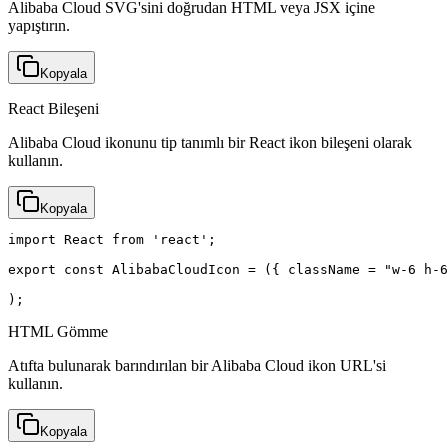
Alibaba Cloud SVG'sini doğrudan HTML veya JSX içine
yapıştırın.
Kopyala
React Bileşeni
Alibaba Cloud ikonunu tip tanımlı bir React ikon bileşeni olarak
kullanın.
Kopyala
import React from 'react';

export const AlibabaCloudIcon = ({ className = "w-6 h-6
);
HTML Gömme
Atıfta bulunarak barındırılan bir Alibaba Cloud ikon URL'si
kullanın.
Kopyala