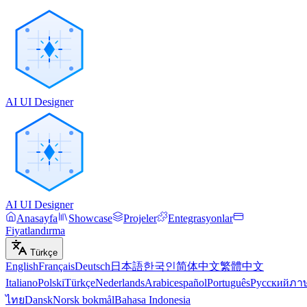
AI UI Designer
AI UI Designer
Anasayfa
Showcase
Projeler
Entegrasyonlar
Fiyatlandırma
Türkçe
English
Français
Deutsch
日本語
한국인
简体中文
繁體中文
Italiano
Polski
Türkçe
Nederlands
Arabic
español
Português
Русский
ภา
ไทย
Dansk
Norsk bokmål
Bahasa Indonesia