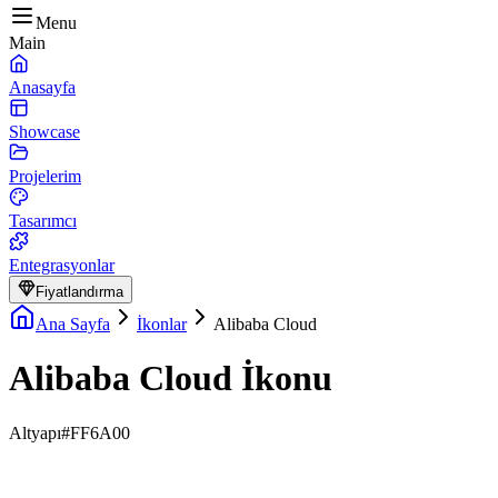
Menu
Main
Anasayfa
Showcase
Projelerim
Tasarımcı
Entegrasyonlar
Fiyatlandırma
Ana Sayfa
İkonlar
Alibaba Cloud
Alibaba Cloud İkonu
Altyapı
#FF6A00