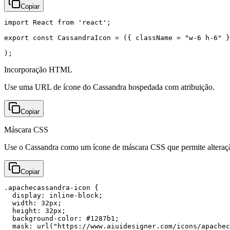
Copiar
import React from 'react';

export const CassandraIcon = ({ className = "w-6 h-6" }
);
Incorporação HTML
Use uma URL de ícone do Cassandra hospedada com atribuição.
Copiar
Máscara CSS
Use o Cassandra como um ícone de máscara CSS que permite alteraçã
Copiar
.apachecassandra-icon {

  display: inline-block;

  width: 32px;

  height: 32px;

  background-color: #1287b1;

  mask: url("https://www.aiuidesigner.com/icons/apachec