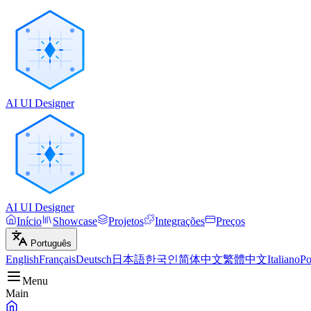
AI UI Designer
AI UI Designer
Início
Showcase
Projetos
Integrações
Preços
Português
English
Français
Deutsch
日本語
한국인
简体中文
繁體中文
Italiano
Po
Menu
Main