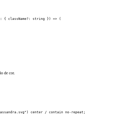
: { className?: string }) => (

o de cor.
assandra.svg") center / contain no-repeat;
