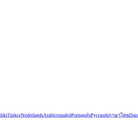
lski
Türkçe
Nederlands
Arabic
español
Português
Русский
ภาษาไทย
Dan