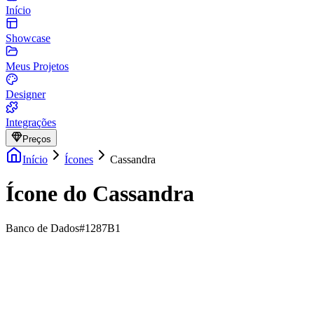
Início
Showcase
Meus Projetos
Designer
Integrações
Preços
Início
Ícones
Cassandra
Ícone do Cassandra
Banco de Dados
#1287B1