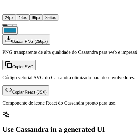
24
px
48
px
96
px
256
px
Baixar PNG
(
256
px)
PNG transparente de alta qualidade do Cassandra para web e impress
Copiar SVG
Código vetorial SVG do Cassandra otimizado para desenvolvedores.
Copiar React
(JSX)
Componente de ícone React do Cassandra pronto para uso.
Use Cassandra in a generated UI