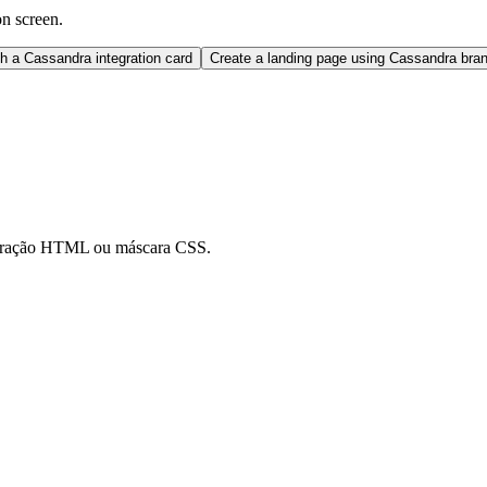
on screen.
h a Cassandra integration card
Create a landing page using Cassandra bra
poração HTML ou máscara CSS.