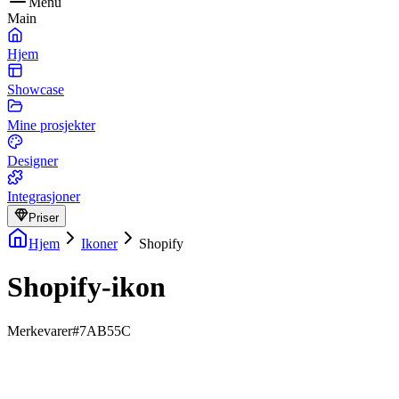
Menu
Main
Hjem
Showcase
Mine prosjekter
Designer
Integrasjoner
Priser
Hjem
Ikoner
Shopify
Shopify-ikon
Merkevarer
#7AB55C