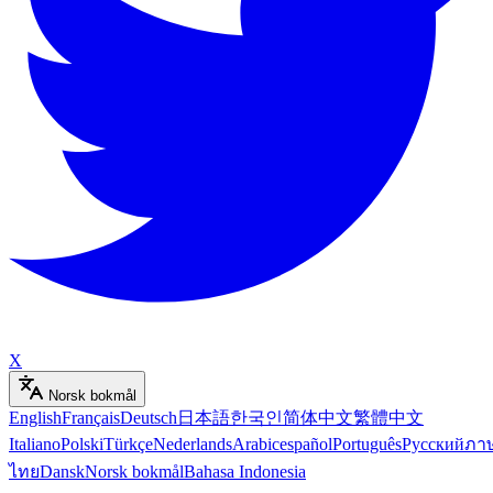
X
Norsk bokmål
English
Français
Deutsch
日本語
한국인
简体中文
繁體中文
Italiano
Polski
Türkçe
Nederlands
Arabic
español
Português
Русский
ภา
ไทย
Dansk
Norsk bokmål
Bahasa Indonesia