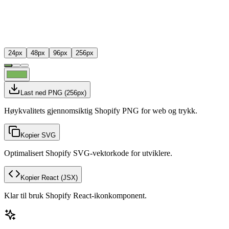
24
px
48
px
96
px
256
px
Last ned PNG
(
256
px)
Høykvalitets gjennomsiktig Shopify PNG for web og trykk.
Kopier SVG
Optimalisert Shopify SVG-vektorkode for utviklere.
Kopier React
(JSX)
Klar til bruk Shopify React-ikonkomponent.