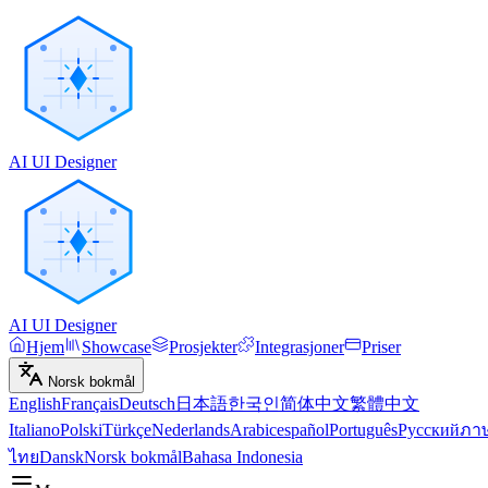
AI UI Designer
AI UI Designer
Hjem
Showcase
Prosjekter
Integrasjoner
Priser
Norsk bokmål
English
Français
Deutsch
日本語
한국인
简体中文
繁體中文
Italiano
Polski
Türkçe
Nederlands
Arabic
español
Português
Русский
ภา
ไทย
Dansk
Norsk bokmål
Bahasa Indonesia