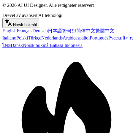
©
2026
AI UI Designer
.
Alle rettigheter reservert
Drevet av avansert AI-teknologi
Norsk bokmål
English
Français
Deutsch
日本語
한국인
简体中文
繁體中文
Italiano
Polski
Türkçe
Nederlands
Arabic
español
Português
Русский
ภา
ไทย
Dansk
Norsk bokmål
Bahasa Indonesia