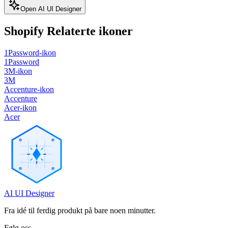
Open AI UI Designer
Shopify
Relaterte ikoner
1Password-ikon
1Password
3M-ikon
3M
Accenture-ikon
Accenture
Acer-ikon
Acer
AI UI Designer
Fra idé til ferdig produkt på bare noen minutter.
Følg oss