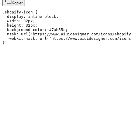
Kopier
.shopify-icon {

  display: inline-block;

  width: 32px;

  height: 32px;

  background-color: #7ab55c;

  mask: url("https://www.aiuidesigner.com/icons/shopify
  -webkit-mask: url("https://www.aiuidesigner.com/icons
}