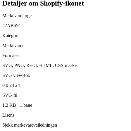
Detaljer om Shopify-ikonet
Merkevarefarge
#7AB55C
Kategori
Merkevarer
Formater
SVG, PNG, React, HTML, CSS-maske
SVG viewBox
0 0 24 24
SVG-fil
1.2 KB
·
1 bane
Lisens
Sjekk merkevareveiledningen