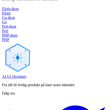
Elixir-ikon
Elixir
Go-ikon
Go
Perl-ikon
Perl
PHP-ikon
PHP
AI UI Designer
Fra idé til ferdig produkt på bare noen minutter.
Følg oss