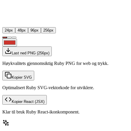
24
px
48
px
96
px
256
px
Last ned PNG
(
256
px)
Høykvalitets gjennomsiktig Ruby PNG for web og trykk.
Kopier SVG
Optimalisert Ruby SVG-vektorkode for utviklere.
Kopier React
(JSX)
Klar til bruk Ruby React-ikonkomponent.