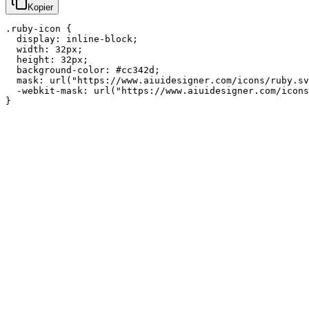
Kopier
.ruby-icon {

  display: inline-block;

  width: 32px;

  height: 32px;

  background-color: #cc342d;

  mask: url("https://www.aiuidesigner.com/icons/ruby.sv
  -webkit-mask: url("https://www.aiuidesigner.com/icons
}