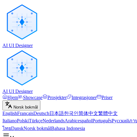
AI UI Designer
AI UI Designer
Hjem
Showcase
Prosjekter
Integrasjoner
Priser
Norsk bokmål
English
Français
Deutsch
日本語
한국인
简体中文
繁體中文
Italiano
Polski
Türkçe
Nederlands
Arabic
español
Português
Русский
ภา
ไทย
Dansk
Norsk bokmål
Bahasa Indonesia