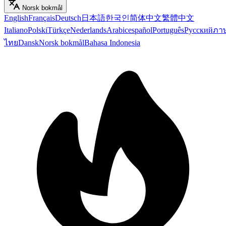
Norsk bokmål
English
Français
Deutsch
日本語
한국인
简体中文
繁體中文
Italiano
Polski
Türkçe
Nederlands
Arabic
español
Português
Русский
ภา
ไทย
Dansk
Norsk bokmål
Bahasa Indonesia