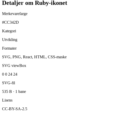
Detaljer om Ruby-ikonet
Merkevarefarge
#CC342D
Kategori
Utvikling
Formater
SVG, PNG, React, HTML, CSS-maske
SVG viewBox
0 0 24 24
SVG-fil
535 B
·
1 bane
Lisens
CC-BY-SA-2.5