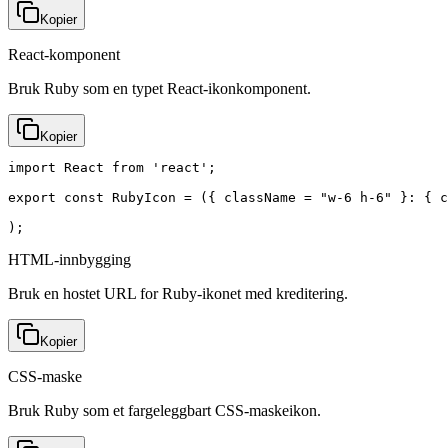
Kopier
React-komponent
Bruk Ruby som en typet React-ikonkomponent.
Kopier
import React from 'react';

export const RubyIcon = ({ className = "w-6 h-6" }: { c
);
HTML-innbygging
Bruk en hostet URL for Ruby-ikonet med kreditering.
Kopier
CSS-maske
Bruk Ruby som et fargeleggbart CSS-maskeikon.