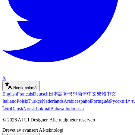
X
Norsk bokmål
English
Français
Deutsch
日本語
한국인
简体中文
繁體中文
Italiano
Polski
Türkçe
Nederlands
Arabic
español
Português
Русский
ภา
ไทย
Dansk
Norsk bokmål
Bahasa Indonesia
©
2026
AI UI Designer
.
Alle rettigheter reservert
Drevet av avansert AI-teknologi