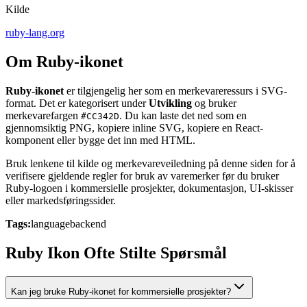
Kilde
ruby-lang.org
Om Ruby-ikonet
Ruby-ikonet
er tilgjengelig her som en merkevareressurs i SVG-
format. Det er kategorisert under
Utvikling
og bruker
merkevarefargen
. Du kan laste det ned som en
#CC342D
gjennomsiktig PNG, kopiere inline SVG, kopiere en React-
komponent eller bygge det inn med HTML.
Bruk lenkene til kilde og merkevareveiledning på denne siden for å
verifisere gjeldende regler for bruk av varemerker før du bruker
Ruby-logoen i kommersielle prosjekter, dokumentasjon, UI-skisser
eller markedsføringssider.
Tags:
language
backend
Ruby Ikon Ofte Stilte Spørsmål
Kan jeg bruke Ruby-ikonet for kommersielle prosjekter?