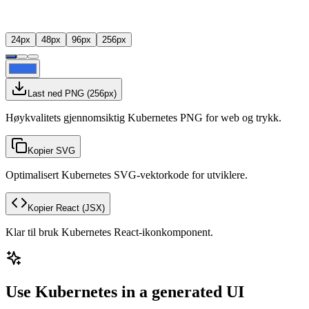
24
px
48
px
96
px
256
px
Last ned PNG
(
256
px)
Høykvalitets gjennomsiktig Kubernetes PNG for web og trykk.
Kopier SVG
Optimalisert Kubernetes SVG-vektorkode for utviklere.
Kopier React
(JSX)
Klar til bruk Kubernetes React-ikonkomponent.
Use Kubernetes in a generated UI