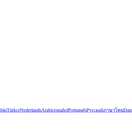
lski
Türkçe
Nederlands
Arabic
español
Português
Русский
ภาษาไทย
Dan