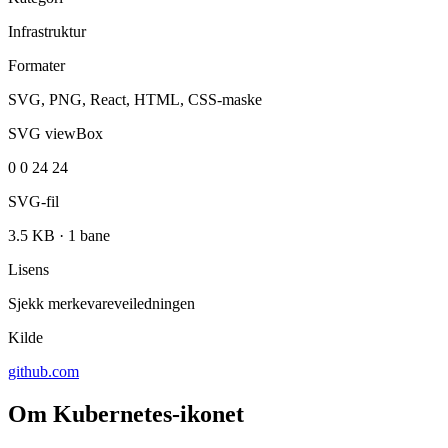
Infrastruktur
Formater
SVG, PNG, React, HTML, CSS-maske
SVG viewBox
0 0 24 24
SVG-fil
3.5 KB
·
1 bane
Lisens
Sjekk merkevareveiledningen
Kilde
github.com
Om Kubernetes-ikonet