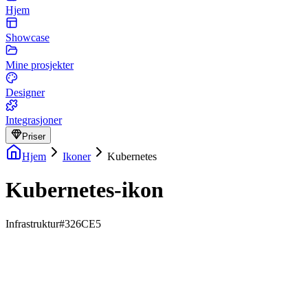
Hjem
Showcase
Mine prosjekter
Designer
Integrasjoner
Priser
Hjem
Ikoner
Kubernetes
Kubernetes-ikon
Infrastruktur
#326CE5