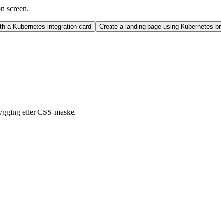
on screen.
h a Kubernetes integration card
Create a landing page using Kubernetes b
ygging eller CSS-maske.