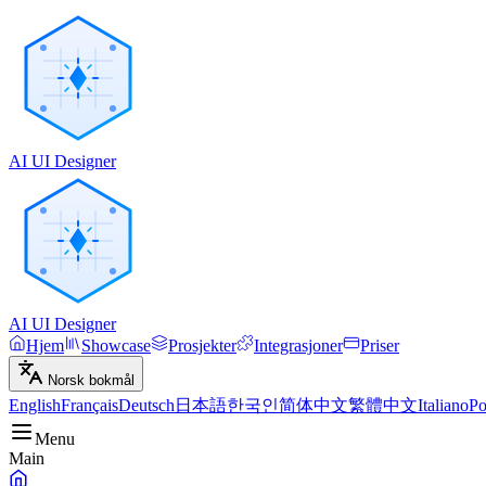
AI UI Designer
AI UI Designer
Hjem
Showcase
Prosjekter
Integrasjoner
Priser
Norsk bokmål
English
Français
Deutsch
日本語
한국인
简体中文
繁體中文
Italiano
Po
Menu
Main