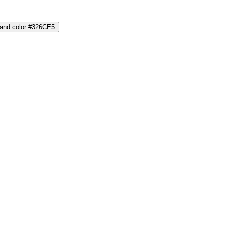
rand color #326CE5