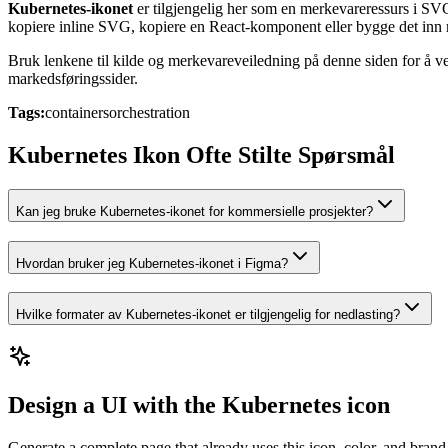
Kubernetes-ikonet
er tilgjengelig her som en merkevareressurs i SV
kopiere inline SVG, kopiere en React-komponent eller bygge det i
Bruk lenkene til kilde og merkevareveiledning på denne siden for å ve
markedsføringssider.
Tags:
containers
orchestration
Kubernetes Ikon Ofte Stilte Spørsmål
Kan jeg bruke Kubernetes-ikonet for kommersielle prosjekter?
Hvordan bruker jeg Kubernetes-ikonet i Figma?
Hvilke formater av Kubernetes-ikonet er tilgjengelig for nedlasting?
Design a UI with the Kubernetes icon
Generate a complete page that already uses this icon, color, and brand