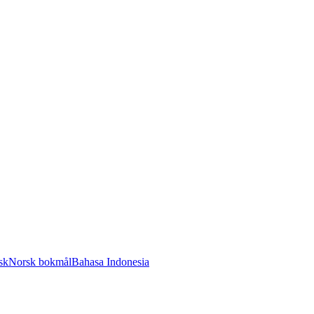
sk
Norsk bokmål
Bahasa Indonesia