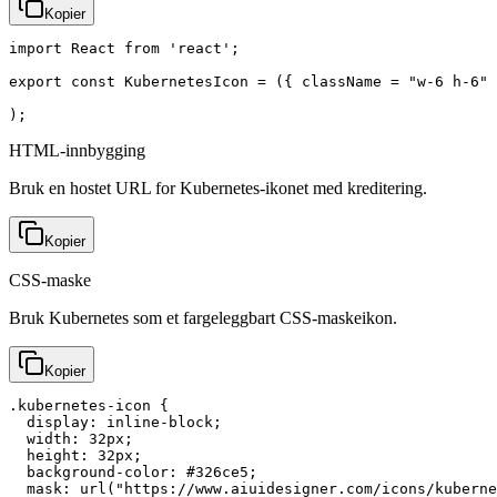
Kopier
import React from 'react';

export const KubernetesIcon = ({ className = "w-6 h-6" 
);
HTML-innbygging
Bruk en hostet URL for Kubernetes-ikonet med kreditering.
Kopier
CSS-maske
Bruk Kubernetes som et fargeleggbart CSS-maskeikon.
Kopier
.kubernetes-icon {

  display: inline-block;

  width: 32px;

  height: 32px;

  background-color: #326ce5;

  mask: url("https://www.aiuidesigner.com/icons/kuberne