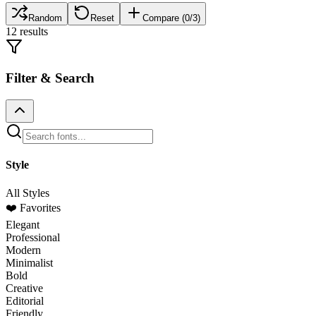
Random
Reset
Compare (
0
/3)
12
result
s
Filter & Search
Style
All Styles
❤️ Favorites
Elegant
Professional
Modern
Minimalist
Bold
Creative
Editorial
Friendly