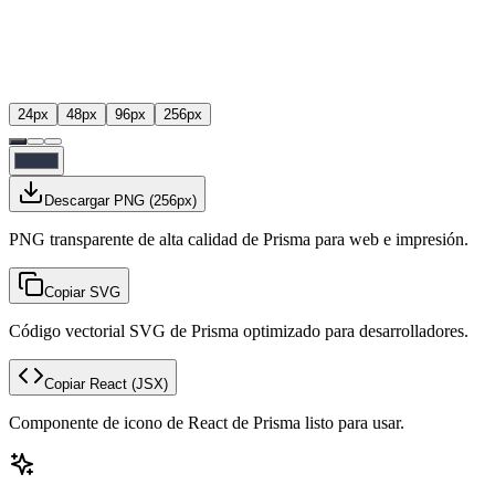
24
px
48
px
96
px
256
px
Descargar PNG
(
256
px)
PNG transparente de alta calidad de Prisma para web e impresión.
Copiar SVG
Código vectorial SVG de Prisma optimizado para desarrolladores.
Copiar React
(JSX)
Componente de icono de React de Prisma listo para usar.