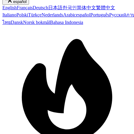
español
English
Français
Deutsch
日本語
한국인
简体中文
繁體中文
Italiano
Polski
Türkçe
Nederlands
Arabic
español
Português
Русский
ภา
ไทย
Dansk
Norsk bokmål
Bahasa Indonesia