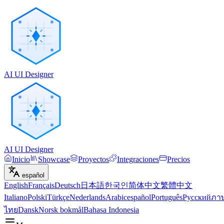
AI UI Designer
AI UI Designer
Inicio
Showcase
Proyectos
Integraciones
Precios
español
English
Français
Deutsch
日本語
한국인
简体中文
繁體中文
Italiano
Polski
Türkçe
Nederlands
Arabic
español
Português
Русский
ภา
ไทย
Dansk
Norsk bokmål
Bahasa Indonesia