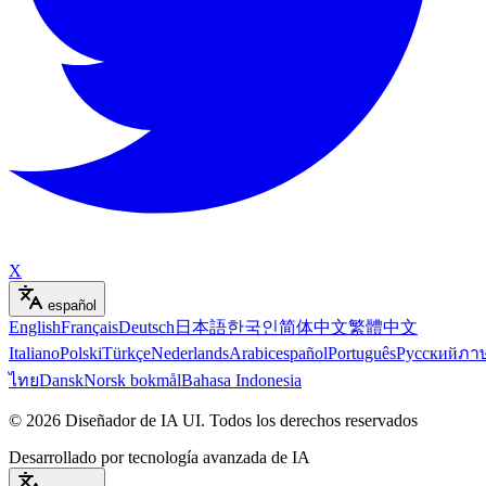
X
español
English
Français
Deutsch
日本語
한국인
简体中文
繁體中文
Italiano
Polski
Türkçe
Nederlands
Arabic
español
Português
Русский
ภา
ไทย
Dansk
Norsk bokmål
Bahasa Indonesia
©
2026
Diseñador de IA UI
.
Todos los derechos reservados
Desarrollado por tecnología avanzada de IA