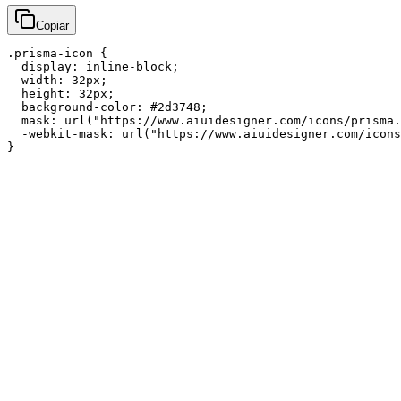
Copiar
.prisma-icon {

  display: inline-block;

  width: 32px;

  height: 32px;

  background-color: #2d3748;

  mask: url("https://www.aiuidesigner.com/icons/prisma.
  -webkit-mask: url("https://www.aiuidesigner.com/icons
}