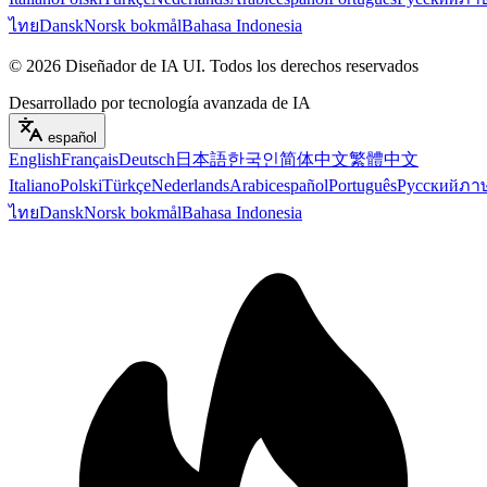
ไทย
Dansk
Norsk bokmål
Bahasa Indonesia
©
2026
Diseñador de IA UI
.
Todos los derechos reservados
Desarrollado por tecnología avanzada de IA
español
English
Français
Deutsch
日本語
한국인
简体中文
繁體中文
Italiano
Polski
Türkçe
Nederlands
Arabic
español
Português
Русский
ภา
ไทย
Dansk
Norsk bokmål
Bahasa Indonesia