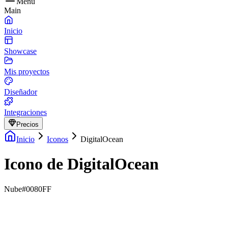
Menu
Main
Inicio
Showcase
Mis proyectos
Diseñador
Integraciones
Precios
Inicio
Iconos
DigitalOcean
Icono de DigitalOcean
Nube
#0080FF