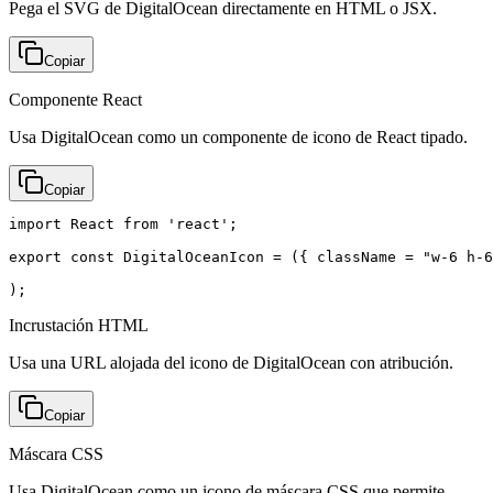
Pega el SVG de DigitalOcean directamente en HTML o JSX.
Copiar
Componente React
Usa DigitalOcean como un componente de icono de React tipado.
Copiar
import React from 'react';

export const DigitalOceanIcon = ({ className = "w-6 h-6
);
Incrustación HTML
Usa una URL alojada del icono de DigitalOcean con atribución.
Copiar
Máscara CSS
Usa DigitalOcean como un icono de máscara CSS que permite