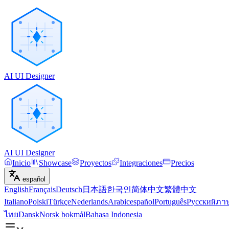
AI UI Designer
AI UI Designer
Inicio
Showcase
Proyectos
Integraciones
Precios
español
English
Français
Deutsch
日本語
한국인
简体中文
繁體中文
Italiano
Polski
Türkçe
Nederlands
Arabic
español
Português
Русский
ภา
ไทย
Dansk
Norsk bokmål
Bahasa Indonesia