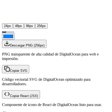
24
px
48
px
96
px
256
px
Descargar PNG
(
256
px)
PNG transparente de alta calidad de DigitalOcean para web e
impresión.
Copiar SVG
Código vectorial SVG de DigitalOcean optimizado para
desarrolladores.
Copiar React
(JSX)
Componente de icono de React de DigitalOcean listo para usar.