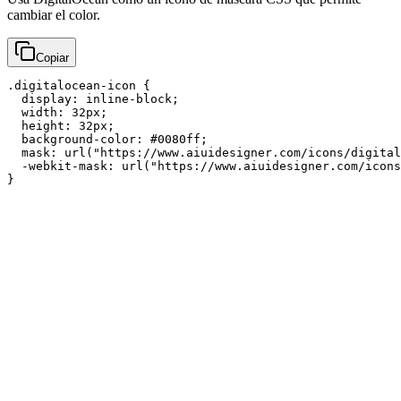
cambiar el color.
Copiar
.digitalocean-icon {

  display: inline-block;

  width: 32px;

  height: 32px;

  background-color: #0080ff;

  mask: url("https://www.aiuidesigner.com/icons/digital
  -webkit-mask: url("https://www.aiuidesigner.com/icons
}