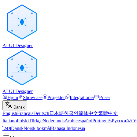
AI UI Designer
AI UI Designer
Hjem
Showcase
Projekter
Integrationer
Priser
Dansk
English
Français
Deutsch
日本語
한국인
简体中文
繁體中文
Italiano
Polski
Türkçe
Nederlands
Arabic
español
Português
Русский
ภา
ไทย
Dansk
Norsk bokmål
Bahasa Indonesia