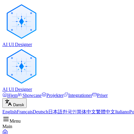
AI UI Designer
AI UI Designer
Hjem
Showcase
Projekter
Integrationer
Priser
Dansk
English
Français
Deutsch
日本語
한국인
简体中文
繁體中文
Italiano
Po
Menu
Main