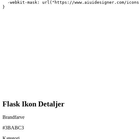
  -webkit-mask: url("https://www.aiuidesigner.com/icons
}
Flask Ikon Detaljer
Brandfarve
#3BABC3
Kategori