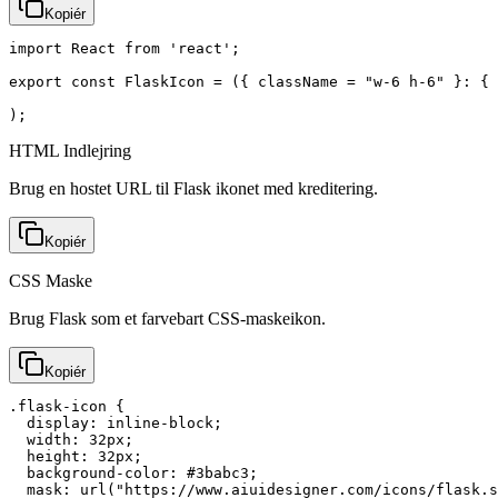
Kopiér
import React from 'react';

export const FlaskIcon = ({ className = "w-6 h-6" }: { 
);
HTML Indlejring
Brug en hostet URL til Flask ikonet med kreditering.
Kopiér
CSS Maske
Brug Flask som et farvebart CSS-maskeikon.
Kopiér
.flask-icon {

  display: inline-block;

  width: 32px;

  height: 32px;

  background-color: #3babc3;

  mask: url("https://www.aiuidesigner.com/icons/flask.s