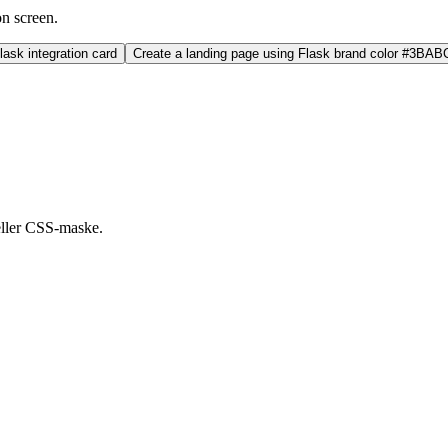
on screen.
ask integration card
Create a landing page using Flask brand color #3BAB
eller CSS-maske.