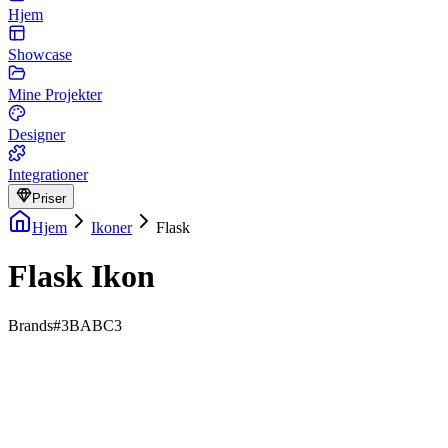
Hjem
Showcase
Mine Projekter
Designer
Integrationer
Priser
Hjem
Ikoner
Flask
Flask Ikon
Brands
#3BABC3