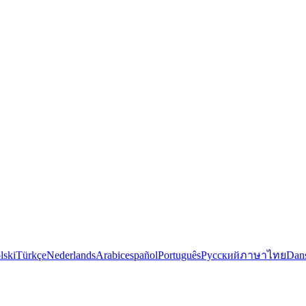
lski
Türkçe
Nederlands
Arabic
español
Português
Русский
ภาษาไทย
Dan