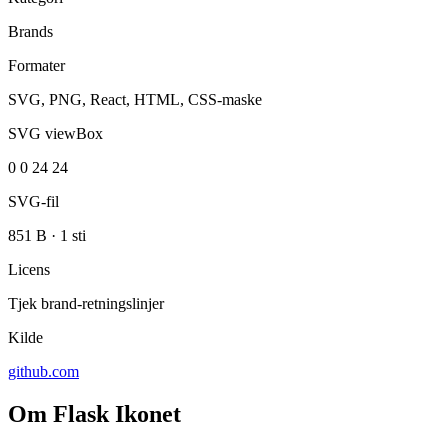
Brands
Formater
SVG, PNG, React, HTML, CSS-maske
SVG viewBox
0 0 24 24
SVG-fil
851 B
·
1 sti
Licens
Tjek brand-retningslinjer
Kilde
github.com
Om Flask Ikonet