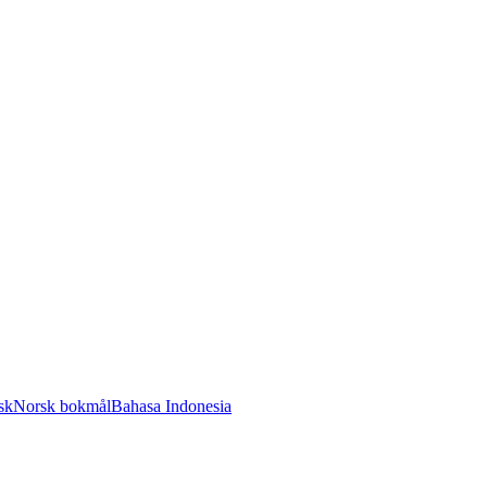
sk
Norsk bokmål
Bahasa Indonesia