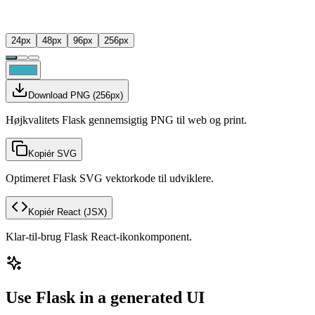
24
px
48
px
96
px
256
px
Download PNG
(
256
px)
Højkvalitets Flask gennemsigtig PNG til web og print.
Kopiér SVG
Optimeret Flask SVG vektorkode til udviklere.
Kopiér React
(JSX)
Klar-til-brug Flask React-ikonkomponent.
Use Flask in a generated UI