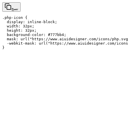
نسخ
.php-icon {

  display: inline-block;

  width: 32px;

  height: 32px;

  background-color: #777bb4;

  mask: url("https://www.aiuidesigner.com/icons/php.svg
  -webkit-mask: url("https://www.aiuidesigner.com/icons
}