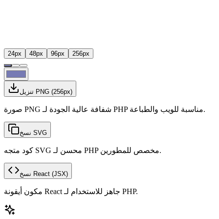
24
px
48
px
96
px
256
px
px)
256
(
تنزيل PNG
صورة PNG شفافة عالية الجودة لـ PHP مناسبة للويب والطباعة.
نسخ SVG
كود متجه SVG محسن لـ PHP مخصص للمطورين.
(JSX)
نسخ React
مكون أيقونة React جاهز للاستخدام لـ PHP.