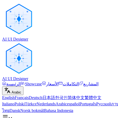
AI UI Designer
AI UI Designer
المشاريع
التكاملات
الأسعار
Showcase
الرئيسية
Arabic
English
Français
Deutsch
日本語
한국인
简体中文
繁體中文
Italiano
Polski
Türkçe
Nederlands
Arabic
español
Português
Русский
ภา
ไทย
Dansk
Norsk bokmål
Bahasa Indonesia