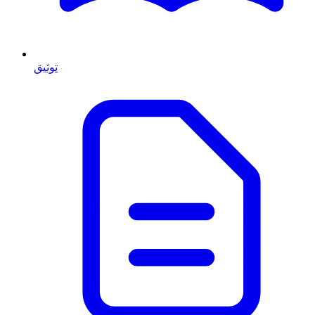
توثيق