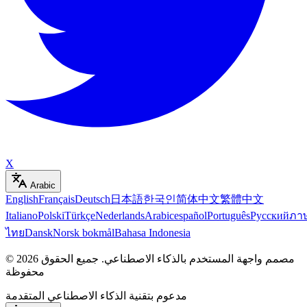
X
Arabic
English
Français
Deutsch
日本語
한국인
简体中文
繁體中文
Italiano
Polski
Türkçe
Nederlands
Arabic
español
Português
Русский
ภา
ไทย
Dansk
Norsk bokmål
Bahasa Indonesia
مصمم واجهة المستخدم بالذكاء الاصطناعي
.
جميع الحقوق
2026
©
محفوظة
مدعوم بتقنية الذكاء الاصطناعي المتقدمة