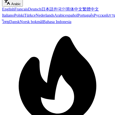
Arabic
English
Français
Deutsch
日本語
한국인
简体中文
繁體中文
Italiano
Polski
Türkçe
Nederlands
Arabic
español
Português
Русский
ภา
ไทย
Dansk
Norsk bokmål
Bahasa Indonesia