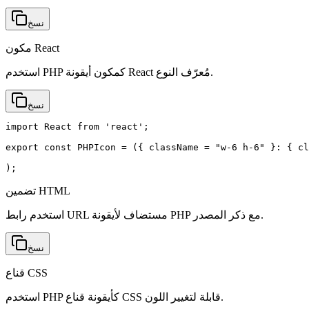
نسخ
مكون React
استخدم PHP كمكون أيقونة React مُعرّف النوع.
نسخ
import React from 'react';

export const PHPIcon = ({ className = "w-6 h-6" }: { cl
);
تضمين HTML
استخدم رابط URL مستضاف لأيقونة PHP مع ذكر المصدر.
نسخ
قناع CSS
استخدم PHP كأيقونة قناع CSS قابلة لتغيير اللون.