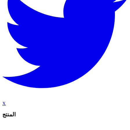
X
المنتج