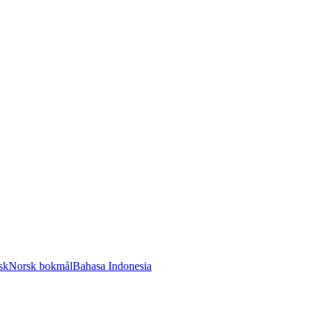
sk
Norsk bokmål
Bahasa Indonesia