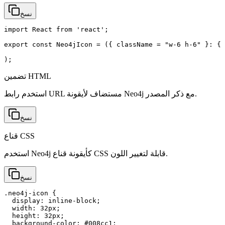
نسخ
import React from 'react';

export const Neo4jIcon = ({ className = "w-6 h-6" }: { 
);
تضمين HTML
استخدم رابط URL مستضاف لأيقونة Neo4j مع ذكر المصدر.
نسخ
قناع CSS
استخدم Neo4j كأيقونة قناع CSS قابلة لتغيير اللون.
نسخ
.neo4j-icon {

  display: inline-block;

  width: 32px;

  height: 32px;

  background-color: #008cc1;
