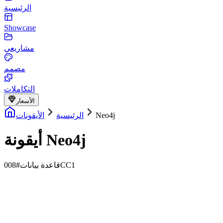
الرئيسية
Showcase
مشاريعي
مصمم
التكاملات
الأسعار
Neo4j
الرئيسية
الأيقونات
أيقونة Neo4j
#008CC1
قاعدة بيانات