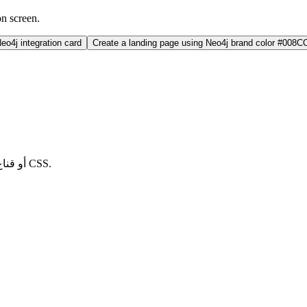
on screen.
o4j integration card
Create a landing page using Neo4j brand color #008C
انسخ أيقونة Neo4j كـ SVG مضمن، أو كود React، أو تضمين HTML، أو قناع CSS.