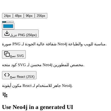
24
px
48
px
96
px
256
px
px)
256
(
تنزيل PNG
صورة PNG شفافة عالية الجودة لـ Neo4j مناسبة للويب والطباعة.
نسخ SVG
كود متجه SVG محسن لـ Neo4j مخصص للمطورين.
(JSX)
نسخ React
مكون أيقونة React جاهز للاستخدام لـ Neo4j.
Use Neo4j in a generated UI