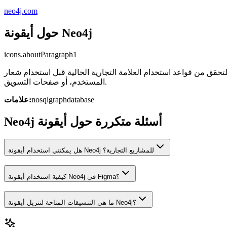
neo4j.com
حول أيقونة Neo4j
icons.aboutParagraph1
لتجارية الحالية قبل استخدام شعار Neo4j في المشاريع التجارية، أو التوثيقات، أو نماذج واجهة
المستخدم، أو صفحات التسويق.
database
graph
nosql
علامات:
Neo4j أسئلة متكررة حول أيقونة
هل يمكنني استخدام أيقونة Neo4j للمشاريع التجارية؟
كيفية استخدام أيقونة Neo4j في Figma؟
ما هي التنسيقات المتاحة لتنزيل أيقونة Neo4j؟