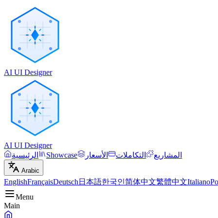
AI UI Designer
AI UI Designer
المشاريع
التكاملات
الأسعار
Showcase
الرئيسية
Arabic
English
Français
Deutsch
日本語
한국인
简体中文
繁體中文
Italiano
Po
Menu
Main