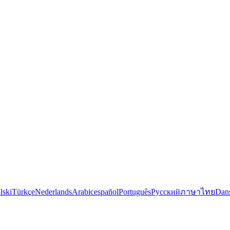
lski
Türkçe
Nederlands
Arabic
español
Português
Русский
ภาษาไทย
Dan